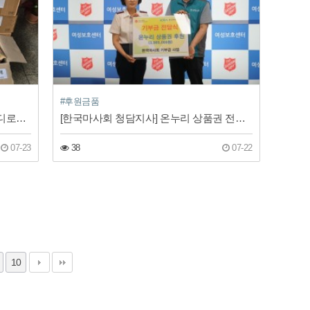
#후원금품
[서울노숙인시설협회] 샴푸, 비누, 바디로션, 바디워시 등 화장품 후원
[한국마사회 청담지사] 온누리 상품권 전달식
07-23
38
07-22
10