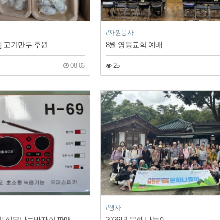
#자원봉사
] 고기만두 후원
8월 영동교회 예배
08-06
25
#행사
[강승철 후원자님] 행복나눔바자회 판매물품 라디오 후원
2026년 문화 나들이