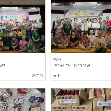
#행사
신잔치
2026년 7월 이달의 얼굴
07-24
44