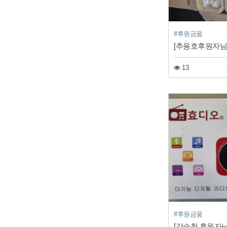
#후원금품
[추용호후원자님
13
#후원금품