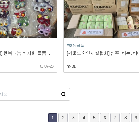
#후원금품
[이상현 후원자님] 행복나눔 바자회 물품 후원
07-23
31
다음
맨끝
1
2
3
4
5
6
7
8
9