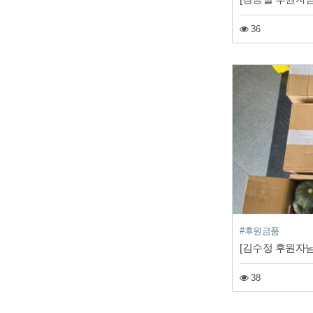
36
#후원금품
[김수정 후원자님
38