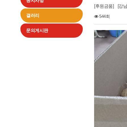
공지사항
후원금품
[강
갤러리
544회
문의게시판