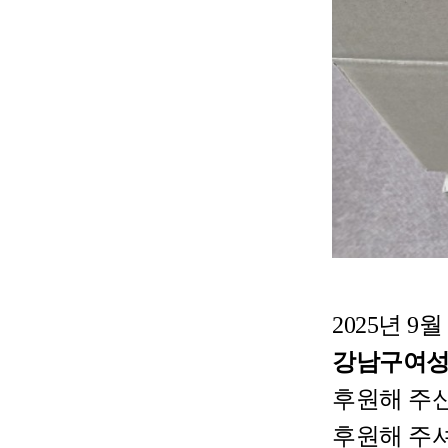
2
025년 9월
강
남
구
여
후원해 주
후원해 주