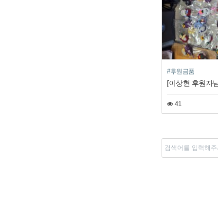
#후원금품
41