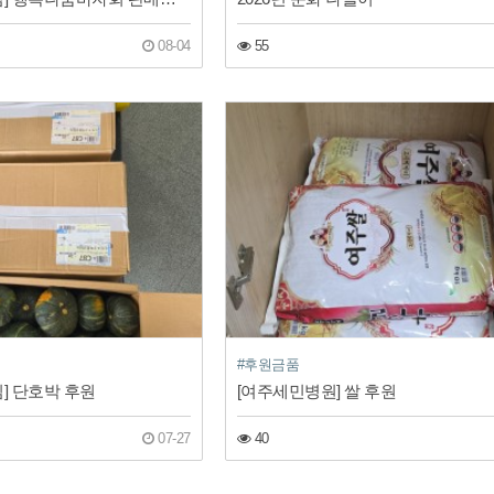
08-04
55
#후원금품
] 단호박 후원
[여주세민병원] 쌀 후원
07-27
40