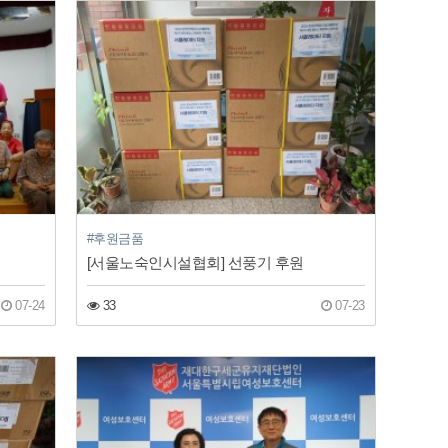
#후원금품
[서울노숙인시설협회] 선풍기 후원
07-24
33
07-23