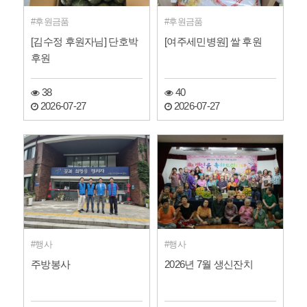
후원금품
후원금품
[김수정 후원자님] 단호박
[여주세민병원] 쌀 후원
후원
38
40
2026-07-27
2026-07-27
행사
행사
주방봉사
2026년 7월 생신잔치