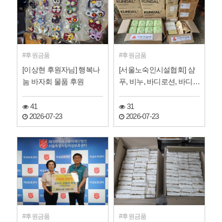
후원금품
후원금품
[이상현 후원자님] 행복나
[서울노숙인시설협회] 샴
눔 바자회 물품 후원
푸, 비누, 바디로션, 바디워
시 등 화장품 후원
41
31
2026-07-23
2026-07-23
후원금품
후원금품