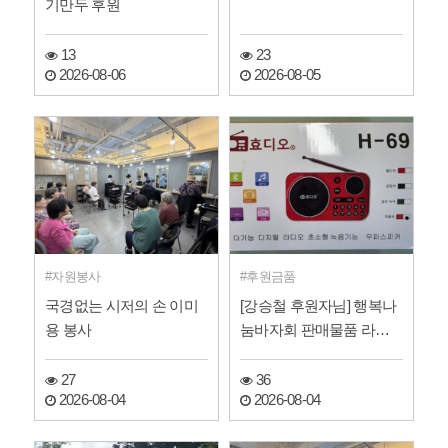
기만두 후원
13
23
2026-08-06
2026-08-05
자원봉사
후원금품
국경없는 시저의 손 이미
[강승철 후원자님] 행복나
용 봉사
눔바자회 판매물품 라디
오 후원
27
36
2026-08-04
2026-08-04