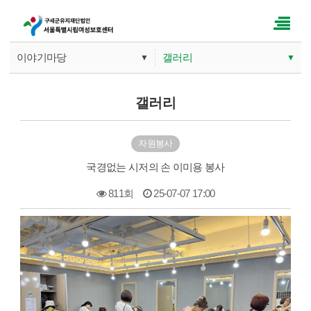
이야기마당
갤러리
▼
▼
기관소개
공지사항
갤러리
사업안내
갤러리
자원봉사
따뜻한 손길
문의게시판
국경없는 시저의 손 이미용 봉사
이야기마당
811회
25-07-07 17:00
본문