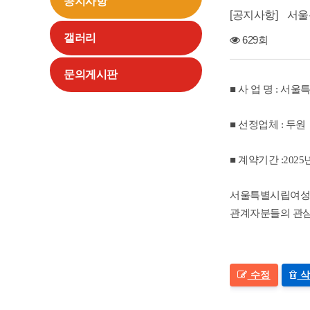
공지사항
공지사항
서울
갤러리
629회
문의게시판
■ 사 업 명 : 
■ 선정업체 : 두원
■ 계약기간 :2025
서울특별시립여성보
관계자분들의 관심
수정
삭