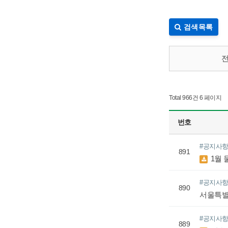
검색목록
Total 966건
6 페이지
번호
#공지사
891
1월 
#공지사
890
서울특별
#공지사
889