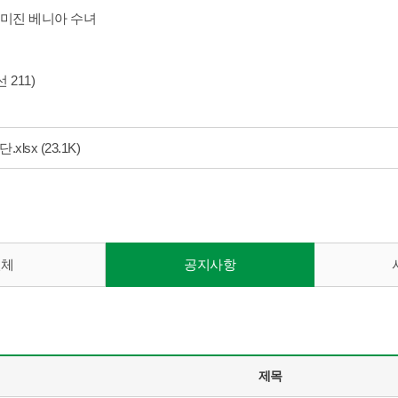
김미진 베니아 수녀
선 211)
.xlsx
(23.1K)
전체
공지사항
제목