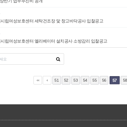
 상반기 업무추진비 공개
항
시립여성보호센터 세탁건조장 맟 창고바닥공사 입찰공고
항
시립여성보호센터 엘리베이터 설치공사 소방감리 입찰공고
다음
맨끝
51
52
53
54
55
56
57
5