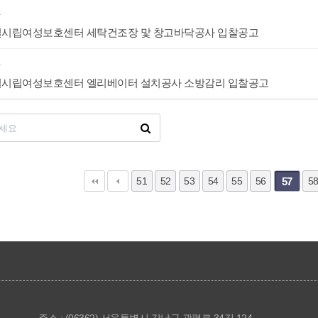
항
시립여성보호센터 세탁건조장 맟 창고바닥공사 입찰공고
항
시립여성보호센터 엘리베이터 설치공사 소방감리 입찰공고
다음
맨끝
51
52
53
54
55
56
57
5