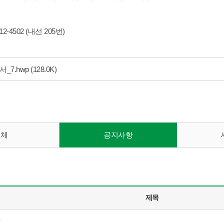
412-4502 (내선 205번)
_7.hwp
(128.0K)
전체
공지사항
제목
항