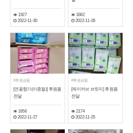
1927
1682
2022-11-30
2022-11-28
후원금품
후원금품
[연꽃향기(이종철)] 후원품
[제이커브 브릿지] 후원품
전달
전달
1656
2174
2022-11-27
2022-11-25