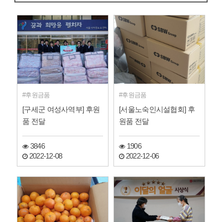
후원금품
후원금품
[구세군 여성사역부] 후원
[서울노숙인시설협회] 후
품 전달
원품 전달
3846
1906
2022-12-08
2022-12-06