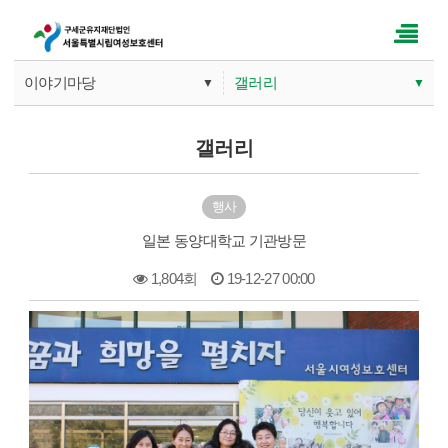
이야기마당
갤러리
▼
▼
기관소개
공지사항
갤러리
사업안내
갤러리
행사
따뜻한 손길
문의게시판
일본 동양대학교 기관방문
이야기마당
1,804회
19-12-27 00:00
본문