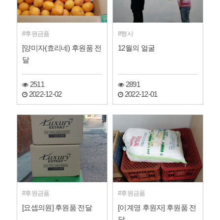
후원금품
행사
[양미자(효리네) 후원품 전
12월의 얼굴
달
2511
2891
2022-12-02
2022-12-01
후원금품
후원금품
[요셉의원] 후원품 전달
[이계영 후원자] 후원품 전
달