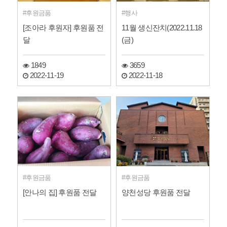
후원금품
행사
[조아라 후원자] 후원품 전
11월 생신잔치(2022.11.18
달
(금)
1849
3659
2022-11-19
2022-11-18
후원금품
후원금품
[안나의 집] 후원품 전달
양천성당 후원품 전달