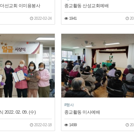
스더선교회 이미용봉사
종교활동 산성교회예배
2022-02-24
1941
20
#행사
22. 02. 09. (수)
종교활동 미사예배
2022-02-18
1499
20