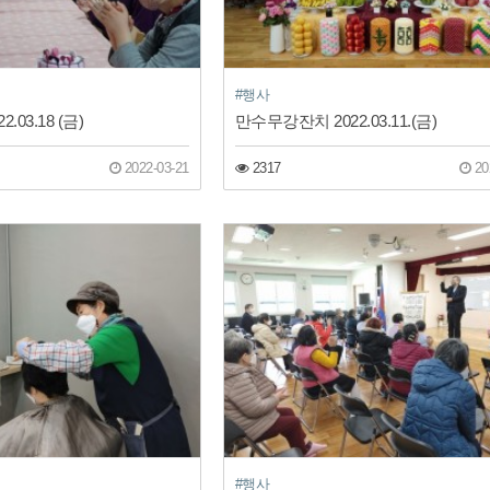
#행사
.03.18 (금)
만수무강잔치 2022.03.11.(금)
2022-03-21
2317
20
#행사