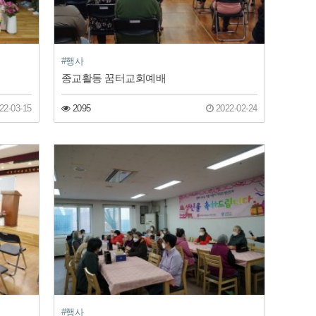
#행사
종교활동 꿈터교회예배
22-03-15
2095
2022-02-24
#행사