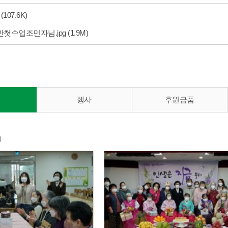
(107.6K)
반첫수업조민자님.jpg
(1.9M)
행사
후원금품
지