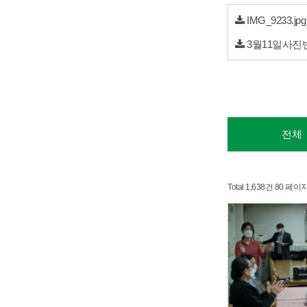
IMG_9233.jpg
3월11일사진
전체
Total 1,638건
80 페이