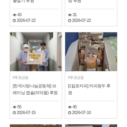
꿀설기 후원
탕 후원
43
31
2026-07-22
2026-07-22
후원금품
후원금품
[한국사랑나눔공동체] 브
[1킬로커피] 커피원두 후
레이닝 캡슐(의약품) 후원
원
55
45
2026-07-15
2026-07-10