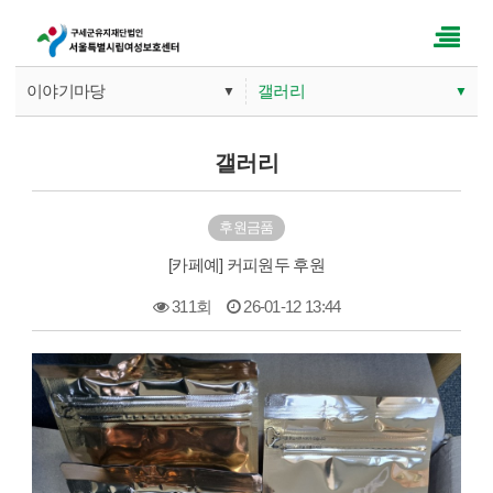
이야기마당
갤러리
▼
▼
기관소개
공지사항
갤러리
사업안내
갤러리
후원금품
따뜻한 손길
문의게시판
[카페예] 커피원두 후원
이야기마당
311회
26-01-12 13:44
본문