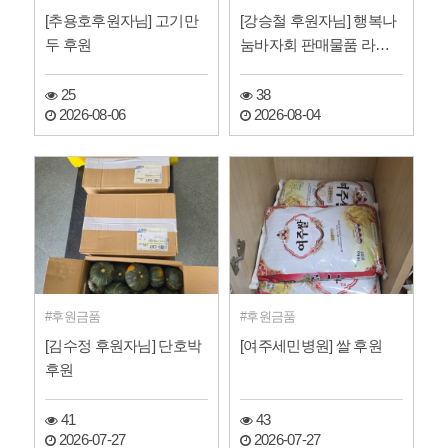
[추용호후원자님] 고기만
[강승철 후원자님] 행복나
두 후원
눔바자회 판매물품 라디
오 후원
25
38
2026-08-06
2026-08-04
후원금품
후원금품
[김수정 후원자님] 단호박
[여주세민병원] 쌀 후원
후원
41
43
2026-07-27
2026-07-27