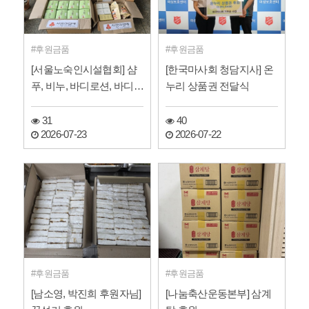
후원금품
후원금품
[서울노숙인시설협회] 샴
[한국마사회 청담지사] 온
푸, 비누, 바디로션, 바디워
누리 상품권 전달식
시 등 화장품 후원
31
40
2026-07-23
2026-07-22
후원금품
후원금품
[남소영, 박진희 후원자님]
[나눔축산운동본부] 삼계