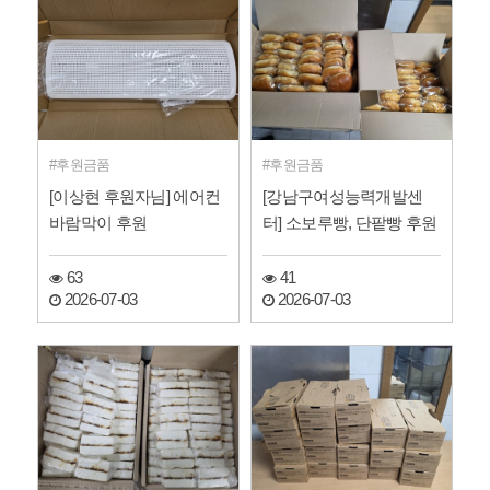
후원금품
후원금품
[이상현 후원자님] 에어컨
[강남구여성능력개발센
바람막이 후원
터] 소보루빵, 단팥빵 후원
63
41
2026-07-03
2026-07-03