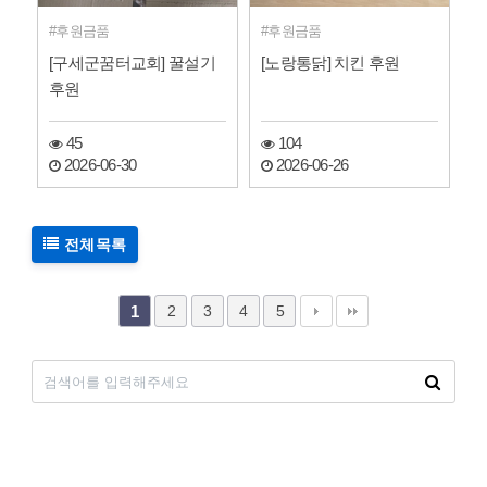
후원금품
후원금품
[구세군꿈터교회] 꿀설기
[노랑통닭] 치킨 후원
후원
45
104
2026-06-30
2026-06-26
전체목록
2
3
4
5
1