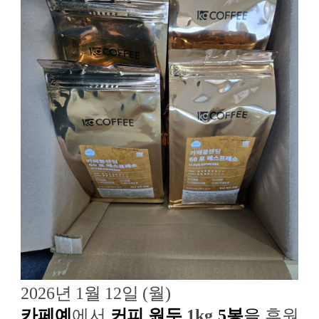
2
026
년
1
월
12
일
(
월
)
카페예
에
서
커피 원두
1kg
5
봉
을
후원