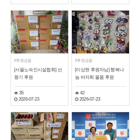
후원금품
후원금품
[서울노숙인시설협회] 선
[이상현 후원자님] 행복나
풍기 후원
눔 바자회 물품 후원
35
42
2026-07-23
2026-07-23