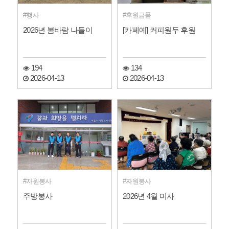
행사
후원금품
2026년 봄바람 나들이
[카페예] 커피원두 후원
194
134
2026-04-13
2026-04-13
자원봉사
자원봉사
주방봉사
2026년 4월 미사