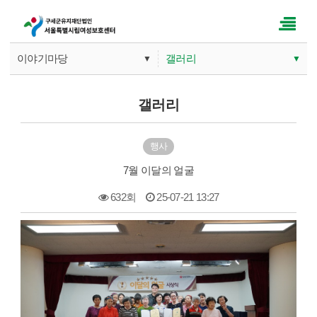
이야기마당
갤러리
▼
▼
기관소개
공지사항
갤러리
사업안내
갤러리
행사
따뜻한 손길
문의게시판
7월 이달의 얼굴
이야기마당
632회
25-07-21 13:27
본문