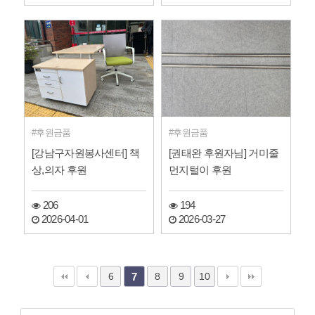
후원금품
후원금품
[강남구자원봉사센터] 책
[권태완 후원자님] 거미줄
상,의자 후원
먼지털이 후원
206
194
2026-04-01
2026-03-27
6
8
9
10
7