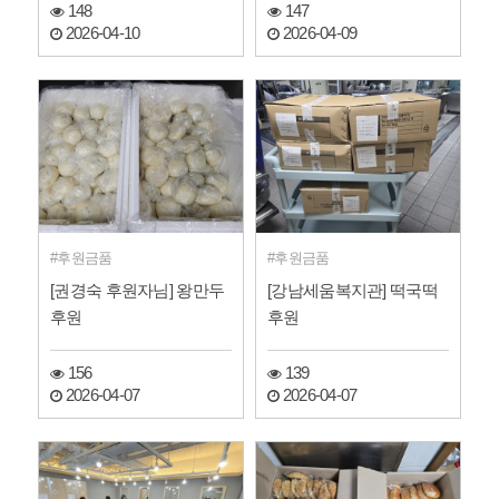
148
147
2026-04-10
2026-04-09
후원금품
후원금품
[권경숙 후원자님] 왕만두
[강남세움복지관] 떡국떡
후원
후원
156
139
2026-04-07
2026-04-07