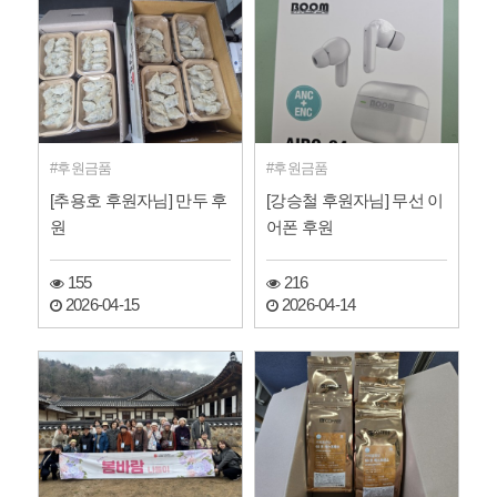
후원금품
후원금품
[추용호 후원자님] 만두 후
[강승철 후원자님] 무선 이
원
어폰 후원
155
216
2026-04-15
2026-04-14