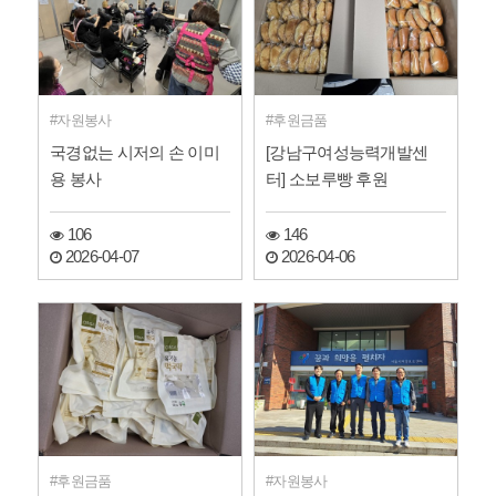
자원봉사
후원금품
국경없는 시저의 손 이미
[강남구여성능력개발센
용 봉사
터] 소보루빵 후원
106
146
2026-04-07
2026-04-06
후원금품
자원봉사