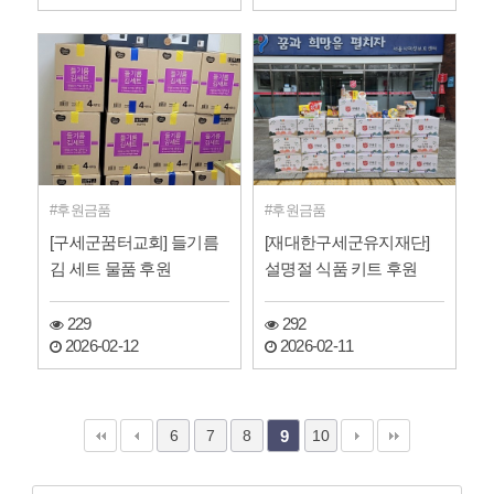
후원금품
후원금품
[구세군꿈터교회] 들기름
[재대한구세군유지재단]
김 세트 물품 후원
설명절 식품 키트 후원
229
292
2026-02-12
2026-02-11
6
7
8
10
9