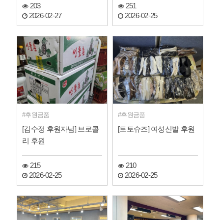
203
251
2026-02-27
2026-02-25
후원금품
후원금품
[김수정 후원자님] 브로콜
[토토슈즈] 여성신발 후원
리 후원
215
210
2026-02-25
2026-02-25