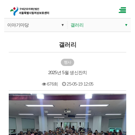
이야기마당
갤러리
▼
▼
기관소개
공지사항
갤러리
사업안내
갤러리
행사
따뜻한 손길
문의게시판
2025년 5월 생신잔치
이야기마당
676회
25-05-19 12:05
본문