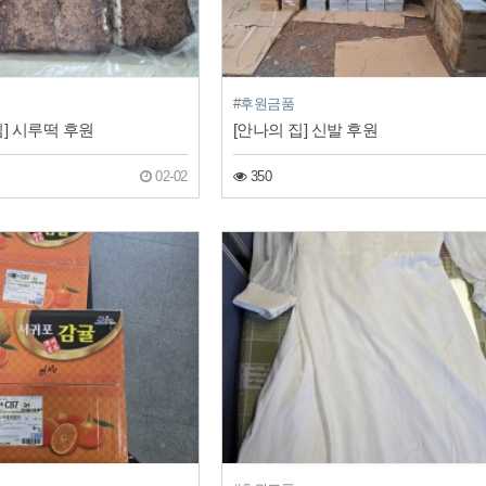
#후원금품
] 시루떡 후원
[안나의 집] 신발 후원
02-02
350