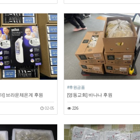
#후원금품
터] 브라운체온계 후원
[영동교회] 바나나 후원
02-05
226