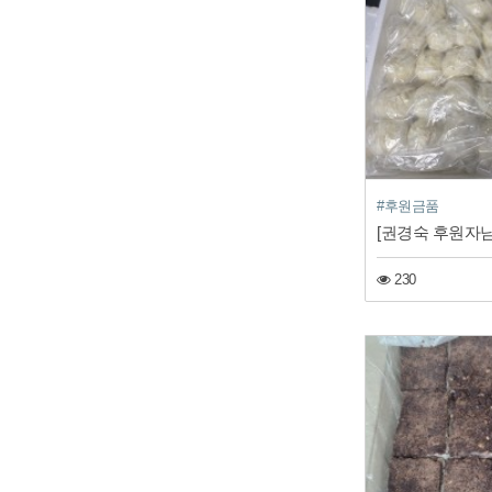
#후원금품
[권경숙 후원자님
230