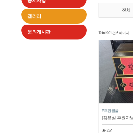
공지사항
전체
갤러리
문의게시판
Total 901건
6 페이지
#후원금품
[김은실 후원자님
254