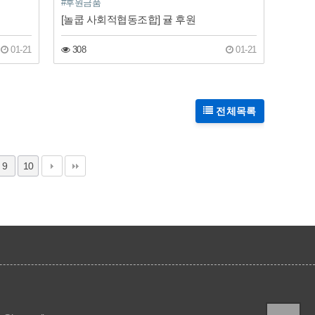
#후원금품
[놀쿱 사회적협동조합] 귤 후원
01-21
308
01-21
전체목록
9
10