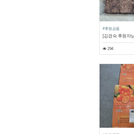
#후원금품
[김경숙 후원자님
294